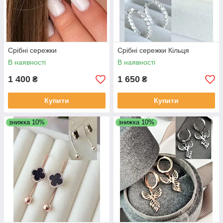
Срібні сережки
Срібні сережки Кільця
В наявності
В наявності
1 400
1 650
₴
₴
Купити
Купити
знижка 10%
знижка 10%