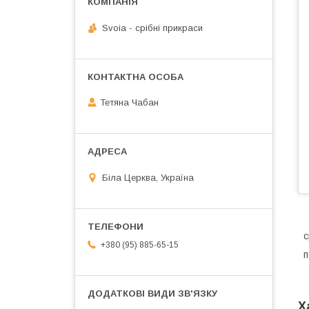
Svoia - срібні прикраси
Тетяна Чабан
Біла Церква, Україна
с
+380 (95) 885-65-15
п
Х