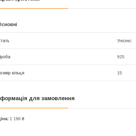
Основні
тать
Унісекс
Проба
925
озмір кільця
15
нформація для замовлення
іна:
1 190 ₴