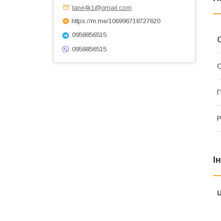
tane4k1@gmail.com
https://m.me/106996718727620
0958856515
0958856515
С
Р
І
Ц