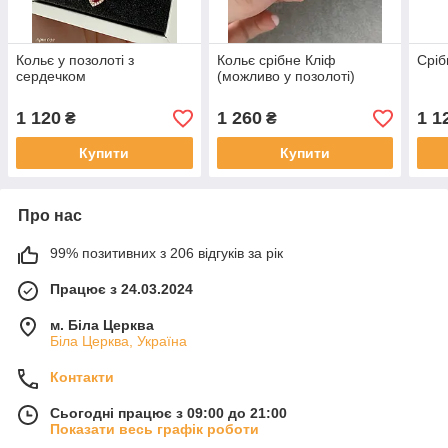
Кольє у позолоті з
Кольє срібне Кліф
Сріб
сердечком
(можливо у позолоті)
1 120
1 260
1 1
₴
₴
Купити
Купити
Про нас
99% позитивних з 206 відгуків за рік
Працює з 24.03.2024
м. Біла Церква
Біла Церква, Україна
Контакти
Сьогодні працює з 09:00 до 21:00
Показати весь графік роботи