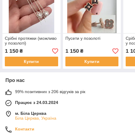
Срібні протяжки (можливо
Пусети у позолоті
Сріб
у позолоті)
у по
1 150
1 150
1 1
₴
₴
Купити
Купити
Про нас
99% позитивних з 206 відгуків за рік
Працює з 24.03.2024
м. Біла Церква
Біла Церква, Україна
Контакти