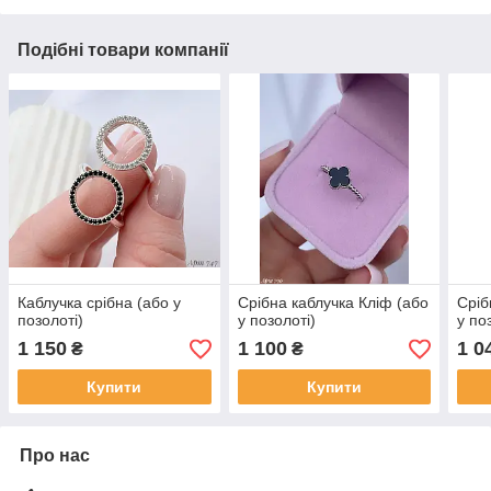
Подібні товари компанії
Каблучка срібна (або у
Срібна каблучка Кліф (або
Сріб
позолоті)
у позолоті)
у по
1 150
1 100
1 0
₴
₴
Купити
Купити
Про нас