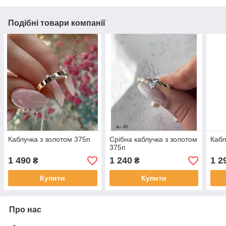
Подібні товари компанії
Каблучка з золотом 375п
Срібна каблучка з золотом
Кабл
375п
1 490
1 240
1 2
₴
₴
Купити
Купити
Про нас