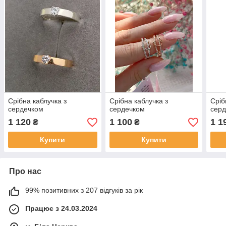
Срібна каблучка з
Срібна каблучка з
Сріб
сердечком
сердечком
сер
1 120
1 100
1 1
₴
₴
Купити
Купити
Про нас
99% позитивних з 207 відгуків за рік
Працює з 24.03.2024