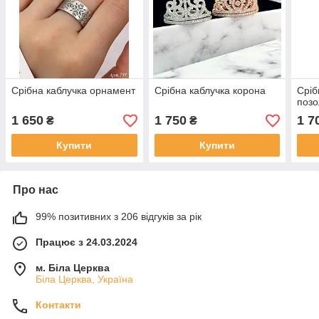
Срібна каблучка орнамент
Срібна каблучка корона
Сріб
позо
1 650
1 750
1 7
₴
₴
Купити
Купити
Про нас
99% позитивних з 206 відгуків за рік
Працює з 24.03.2024
м. Біла Церква
Біла Церква, Україна
Контакти