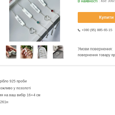
В наявності
Код:
306с
Купити
+380 (95) 885-65-15
повернення товару п
рібло 925 проби
ожливо у позолоті
мя на ваш вибір 16+4 см
261н