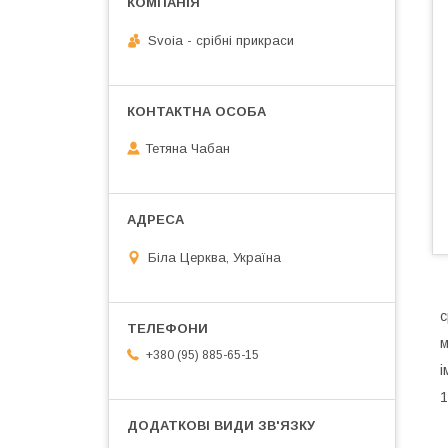
Svoia - срібні прикраси
Тетяна Чабан
Біла Церква, Україна
с
м
+380 (95) 885-65-15
і
1