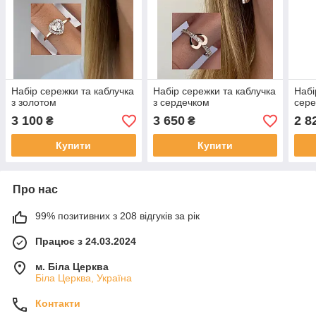
Набір сережки та каблучка
Набір сережки та каблучка
Набі
з золотом
з сердечком
сере
3 100
3 650
2 8
₴
₴
Купити
Купити
Про нас
99% позитивних з 208 відгуків за рік
Працює з 24.03.2024
м. Біла Церква
Біла Церква, Україна
Контакти