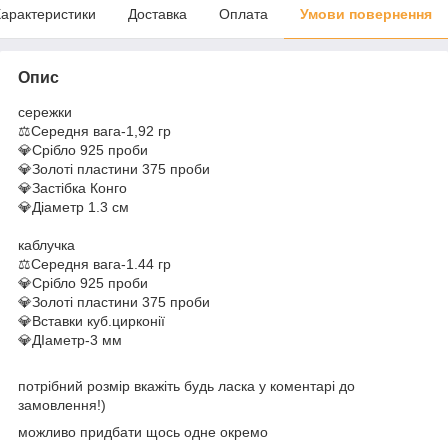
арактеристики
Доставка
Оплата
Умови повернення
Опис
сережки
⚖️Середня вага-1,92 гр
💎Срібло 925 проби
💎Золоті пластини 375 проби
💎Застібка Конго
💎Діаметр 1.3 см
каблучка
⚖️Середня вага-1.44 гр
💎Срібло 925 проби
💎Золоті пластини 375 проби
💎Вставки куб.цирконії
💎ДІаметр-3 мм
потрібний розмір вкажіть будь ласка у коментарі до
замовлення!)
можливо придбати щось одне окремо