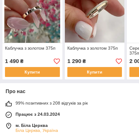
Каблучка з золотом 375п
Каблучка з золотом 375п
Сере
375
1 490
1 290
2 0
₴
₴
Купити
Купити
Про нас
99% позитивних з 208 відгуків за рік
Працює з 24.03.2024
м. Біла Церква
Біла Церква, Україна