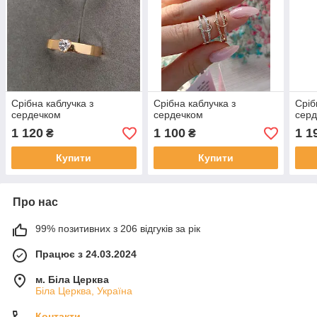
Срібна каблучка з
Срібна каблучка з
Сріб
сердечком
сердечком
сер
1 120
1 100
1 1
₴
₴
Купити
Купити
Про нас
99% позитивних з 206 відгуків за рік
Працює з 24.03.2024
м. Біла Церква
Біла Церква, Україна
Контакти