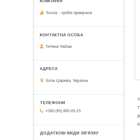
Svoia - срібні прикраси
Тетяна Чабан
Біла Церква, Україна
с
т
+380 (95) 885-65-15
р
п