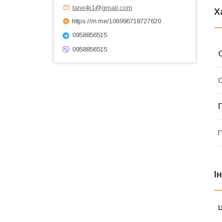
tane4k1@gmail.com
Х
https://m.me/106996718727620
0958856515
0958856515
С
І
Ц