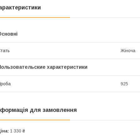
арактеристики
Основні
тать
Жіноча
Пользовательские характеристики
Проба
925
нформація для замовлення
іна:
1 330 ₴