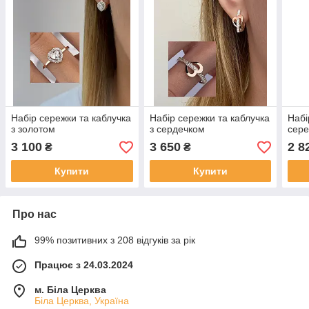
Набір сережки та каблучка
Набір сережки та каблучка
Набі
з золотом
з сердечком
сере
3 100
3 650
2 8
₴
₴
Купити
Купити
Про нас
99% позитивних з 208 відгуків за рік
Працює з 24.03.2024
м. Біла Церква
Біла Церква, Україна