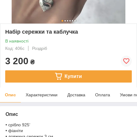
Набір сережки та каблучка
В наявності
Код: 406с
Роздріб
3 200
₴
Купити
Опис
Характеристики
Доставка
Оплата
Умови п
Опис
• срібло 925‘
• фіаніти
• довжина сережок 3 см