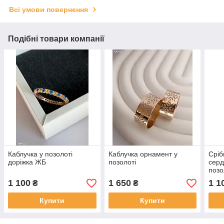
Всі умови повернення
Подібні товари компанії
Каблучка у позолоті
Каблучка орнамент у
Сріб
доріжка ЖБ
позолоті
серд
позо
1 100
1 650
1 1
₴
₴
Купити
Купити