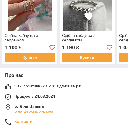
Срібна каблучка з
Срібна каблучка з
Сріб
сердечком
сердечком
сер
1 100
1 190
1 0
₴
₴
Купити
Купити
Про нас
99% позитивних з 208 відгуків за рік
Працює з 24.03.2024
м. Біла Церква
Біла Церква, Україна
Контакти