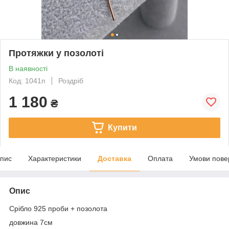
Протяжки у позолоті
В наявності
Код: 1041п
Роздріб
1 180
₴
Купити
пис
Характеристики
Доставка
Оплата
Умови пове
Опис
Срібло 925 проби + позолота
довжина 7см