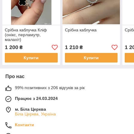
Срібна каблучка Кліф
Срібна каблучка
Сріб
(онікс, перламутр,
малахіт)
1 200
1 210
1 2
₴
₴
Купити
Купити
Про нас
99% позитивних з 206 відгуків за рік
Працює з 24.03.2024
м. Біла Церква
Біла Церква, Україна
Контакти