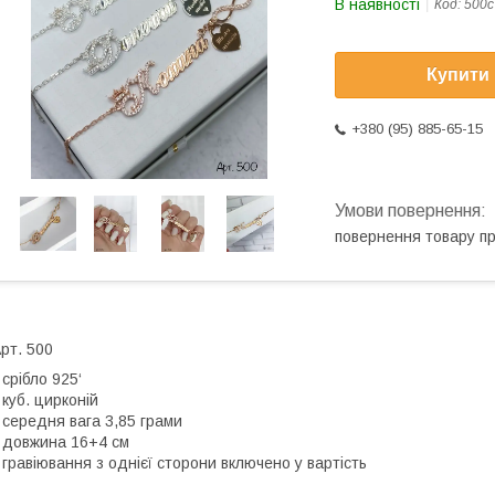
В наявності
Код:
500с
Купити
+380 (95) 885-65-15
повернення товару п
рт. 500
 срібло 925‘
 куб. цирконій
 середня вага 3,85 грами
 довжина 16+4 см
 гравіювання з однієї сторони включено у вартість