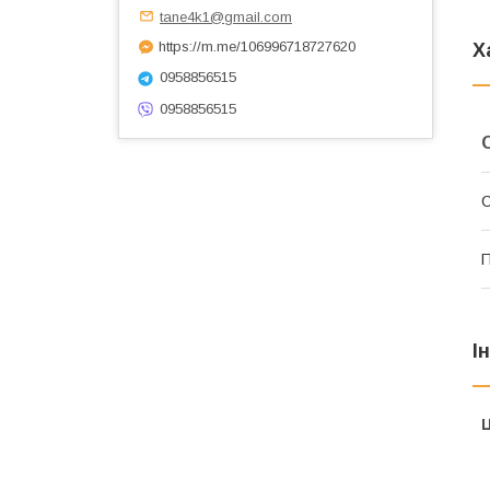
tane4k1@gmail.com
https://m.me/106996718727620
Х
0958856515
0958856515
С
І
Ц