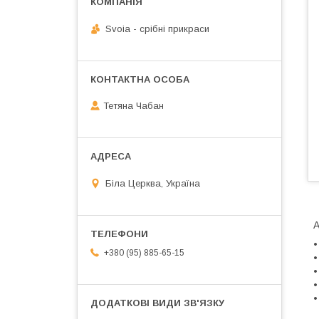
Svoia - срібні прикраси
Тетяна Чабан
Біла Церква, Україна
А
•
+380 (95) 885-65-15
•
•
•
•