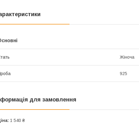
арактеристики
Основні
тать
Жіноча
Проба
925
нформація для замовлення
іна:
1 540 ₴