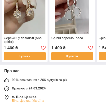
Сережки у позолоті (або
Срібні сережки Кола
Сріб
срібні)
1 460
1 400
1 5
₴
₴
Купити
Купити
Про нас
99% позитивних з 206 відгуків за рік
Працює з 24.03.2024
м. Біла Церква
Біла Церква, Україна