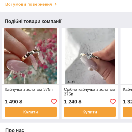
Всі умови повернення
Подібні товари компанії
Каблучка з золотом 375п
Срібна каблучка з золотом
Кабл
375п
1 490
1 240
1 3
₴
₴
Купити
Купити
Про нас