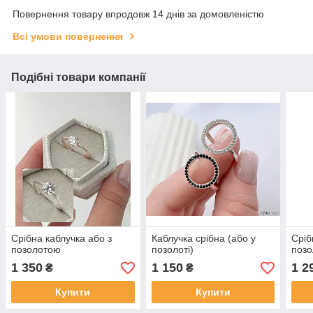
Повернення товару впродовж 14 днів за домовленістю
Всі умови повернення
Подібні товари компанії
Срібна каблучка або з
Каблучка срібна (або у
Сріб
позолотою
позолоті)
поз
1 350
1 150
1 2
₴
₴
Купити
Купити