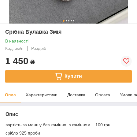
Срібна Булавка Змія
В наявності
Код: зм/п
Роздріб
1 450
₴
Купити
Опис
Характеристики
Доставка
Оплата
Умови п
Опис
вартість за меншу без каміння, з камінням + 100 грн
срібло 925 проби