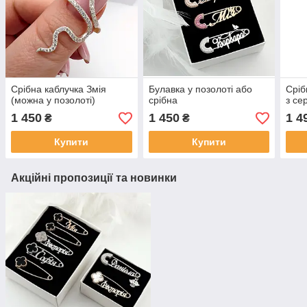
Срібна каблучка Змія
Булавка у позолоті або
Сріб
(можна у позолоті)
срібна
з се
1 450
1 450
1 4
₴
₴
Купити
Купити
Акційні пропозиції та новинки