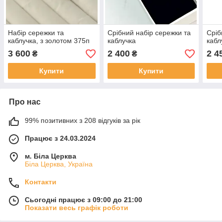
Набір сережки та
Срібний набір сережки та
Сріб
каблучка, з золотом 375п
каблучка
кабл
3 600
2 400
2 4
₴
₴
Купити
Купити
Про нас
99% позитивних з 208 відгуків за рік
Працює з 24.03.2024
м. Біла Церква
Біла Церква, Україна
Контакти
Сьогодні працює з 09:00 до 21:00
Показати весь графік роботи