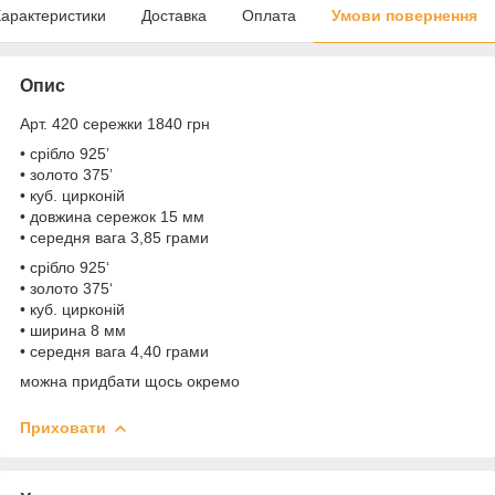
арактеристики
Доставка
Оплата
Умови повернення
Опис
Арт. 420 сережки 1840 грн
• срібло 925ʼ
• золото 375ʼ
• куб. цирконій
• довжина сережок 15 мм
• середня вага 3,85 грами
• срібло 925‘
• золото 375‘
• куб. цирконій
• ширина 8 мм
• середня вага 4,40 грами
можна придбати щось окремо
Приховати