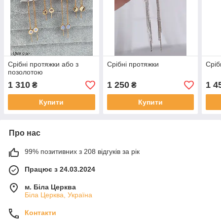
Срібні протяжки або з
Срібні протяжки
Сріб
позолотою
1 310
1 250
1 4
₴
₴
Купити
Купити
Про нас
99% позитивних з 208 відгуків за рік
Працює з 24.03.2024
м. Біла Церква
Біла Церква, Україна
Контакти