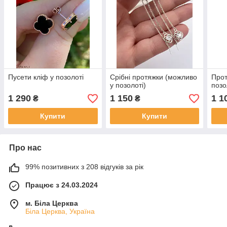
Пусети кліф у позолоті
Срібні протяжки (можливо
Прот
у позолоті)
позо
1 290
1 150
1 1
₴
₴
Купити
Купити
Про нас
99% позитивних з 208 відгуків за рік
Працює з 24.03.2024
м. Біла Церква
Біла Церква, Україна