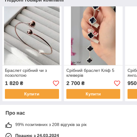
Браслет срібний чи з
Срібний браслет Кліф 5
Сріб
позолотою
клеверів
янг
1 820
2 700
950
₴
₴
Купити
Купити
Про нас
99% позитивних з 208 відгуків за рік
Працює з 24.03.2024