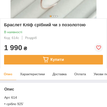
Браслет Кліф срібний чи з позолотою
В наявності
Код: 614с
Роздріб
1 990
₴
Купити
Опис
Характеристики
Доставка
Оплата
Умови п
Опис
Арт. 614
• срібло 925ʼ