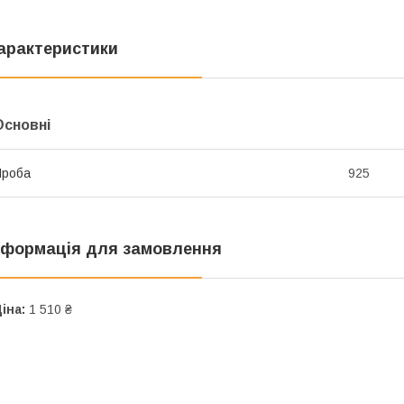
арактеристики
Основні
Проба
925
нформація для замовлення
іна:
1 510 ₴