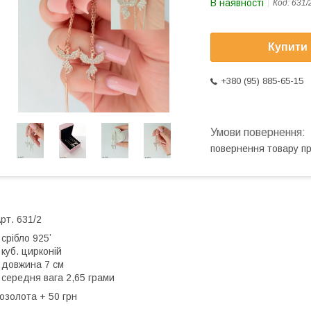
В наявності
Код:
631/
Купити
+380 (95) 885-65-15
повернення товару п
рт. 631/2
 срібло 925ʼ
 куб. цирконій
 довжина 7 см
 середня вага 2,65 грами
озолота + 50 грн