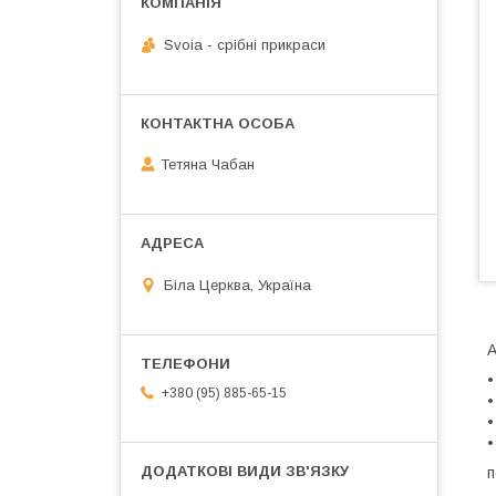
Svoia - срібні прикраси
Тетяна Чабан
Біла Церква, Україна
А
•
+380 (95) 885-65-15
•
•
•
п