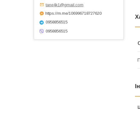
tane4k1@gmail.com
https://m.me/106996718727620
Х
0958856515
0958856515
І
Ц